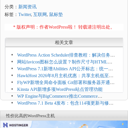
分类：
新闻资讯
标签：
Twitter
,
互联网
,
鼠标垫
* 版权声明：作者WordPress啦！ 转载请注明出处。
相关文章
WordPress Action Scheduler排查教程：解决任务积
压和订单延迟
网站favicon图标怎么设置？制作尺寸与HTML添
加方法
WordPress 7.1新增Abilities API公开标志：统一支
持REST API、MCP与AI代理
HawkHost 2026年8月主机优惠：共享主机低至
$2.61/月，高性能主机同步折扣
FlyWP新增全局命令面板 Git部署和服务器开通更
方便
Kinsta API新增多项WordPress站点管理功能
WP Engine与BigCommerce推出Commerce
Connect：WordPress商店可保留前台体验并扩展电
WordPress 7.1 Beta 4发布：包含114项更新与修
商能力
复，仅建议在测试环境体验
性价比高的WordPress主机