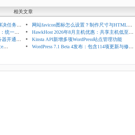
相关文章
教程：解决任务积
网站favicon图标怎么设置？制作尺寸与HTML添
开标志：统一支
加方法
HawkHost 2026年8月主机优惠：共享主机低至
服务器开通更
$2.61/月，高性能主机同步折扣
Kinsta API新增多项WordPress站点管理功能
ce
WordPress 7.1 Beta 4发布：包含114项更新与修
台体验并扩展电
复，仅建议在测试环境体验