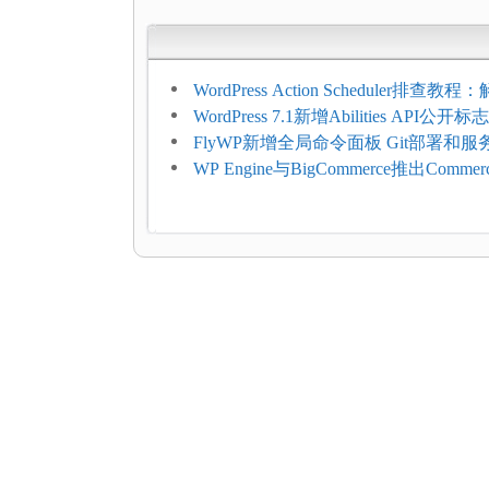
WordPress Action Scheduler排查
压和订单延迟
WordPress 7.1新增Abilities API公
持REST API、MCP与AI代理
FlyWP新增全局命令面板 Git部署和
方便
WP Engine与BigCommerce推出Commer
Connect：WordPress商店可保留前
商能力