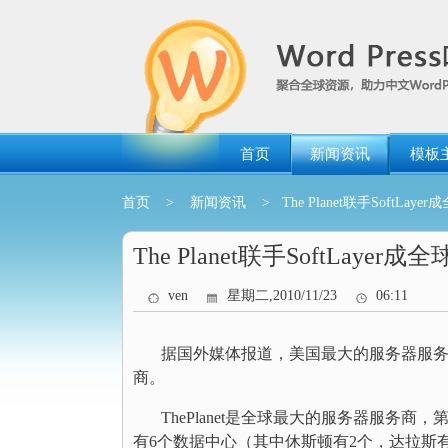
跳
转
到
内
容
首页
新闻资讯
模板
首页
>
新闻资讯
> The Planet联手SoftLay
The Planet联手SoftLayer
ven
星期二,2010/11/23
06:11
据国外媒体报道，美国最大的服务器服务商The
商。
ThePlanet是全球最大的服务器服务商，
有6个数据中心（其中休斯顿有2个，达拉斯有4