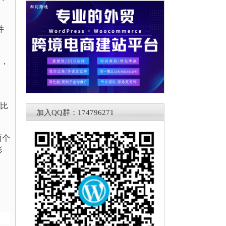
并
器，
内比
加入QQ群：174796271
两个
形