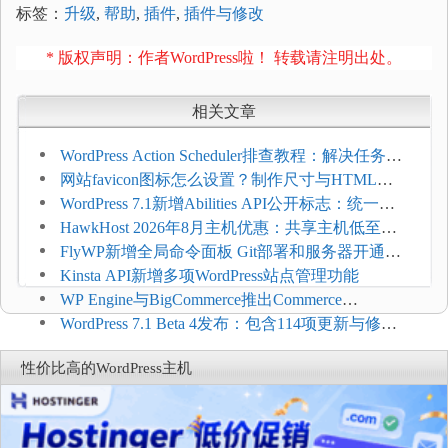
标签：
升级
,
帮助
,
插件
,
插件与修改
* 版权声明：作者WordPress啦！ 转载请注明出处。
相关文章
WordPress Action Scheduler排查教程：解决任务积
压和订单延迟
网站favicon图标怎么设置？制作尺寸与HTML添
加方法
WordPress 7.1新增Abilities API公开标志：统一支
持REST API、MCP与AI代理
HawkHost 2026年8月主机优惠：共享主机低至
$2.61/月，高性能主机同步折扣
FlyWP新增全局命令面板 Git部署和服务器开通更
方便
Kinsta API新增多项WordPress站点管理功能
WP Engine与BigCommerce推出Commerce
Connect：WordPress商店可保留前台体验并扩展电
WordPress 7.1 Beta 4发布：包含114项更新与修
商能力
复，仅建议在测试环境体验
性价比高的WordPress主机