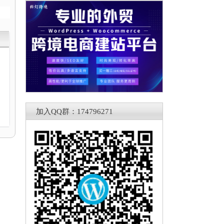
加入QQ群：174796271