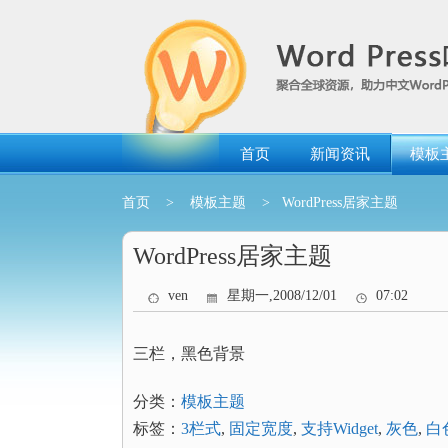
跳
转
到
内
容
首页
新闻资讯
模板
首页
>
模板主题
> WordPress居家主题
WordPress居家主题
ven
星期一,2008/12/01
07:02
三栏，黑色背景
分类：
模板主题
标签：
3栏式
,
固定宽度
,
支持Widget
,
灰色
,
白