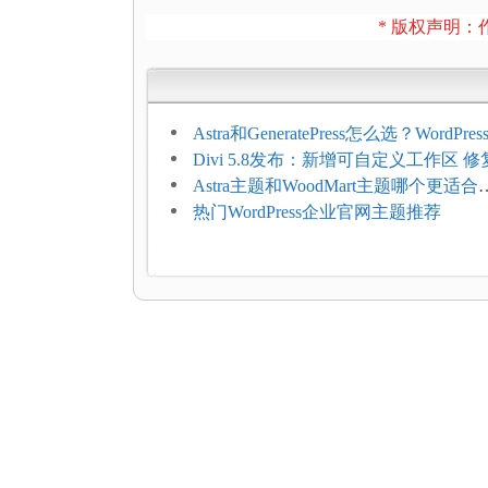
* 版权声明：作
Astra和GeneratePress怎么选？WordPr
选型维度
Divi 5.8发布：新增可自定义工作区 修
题
Astra主题和WoodMart主题哪个更适合
WooCommerce
热门WordPress企业官网主题推荐