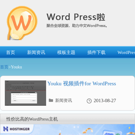
跳
转
到
内
容
首页
新闻资讯
模板主题
插件下载
WordP
首页
>Youku
Youku 视频插件for WordPress
分
2013-08-27
新闻资讯
类
目
录
性价比高的WordPress主机