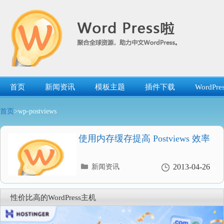
跳
转
到
内
容
首页
新闻资讯
模板主题
插件下载
WordP
首页
>wp-postviews
使用内存缓存提高 Postviews 效率
分
2013-04-26
新闻资讯
类
目
录
性价比高的WordPress主机