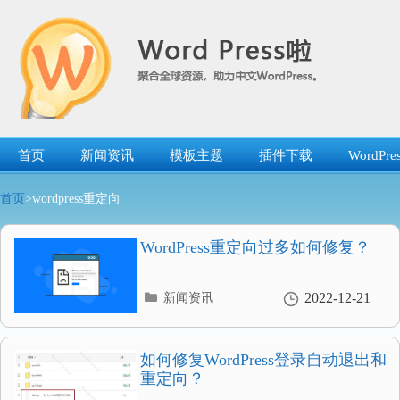
跳
转
到
内
容
首页
新闻资讯
模板主题
插件下载
WordP
首页
>wordpress重定向
WordPress重定向过多如何修复？
分
2022-12-21
新闻资讯
类
目
录
如何修复WordPress登录自动退出和
重定向？