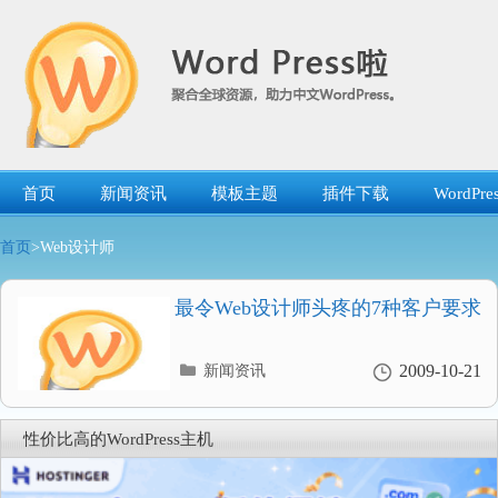
跳
转
到
内
容
首页
新闻资讯
模板主题
插件下载
WordP
首页
>Web设计师
最令Web设计师头疼的7种客户要求
分
2009-10-21
新闻资讯
类
目
录
性价比高的WordPress主机