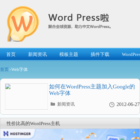
跳
转
到
内
容
首页
新闻资讯
模板主题
插件下载
WordP
首页
>Web字体
如何在WordPress主题加入Google的
Web字体
分
2012-06-27
新闻资讯
类
目
录
性价比高的WordPress主机