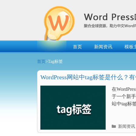
跳
转
到
内
容
首页
新闻资讯
模板
首页
>Tag标签
WordPress网站中tag标签是什么
在Word
于一个新手来
站中tag
分
新闻资讯
类