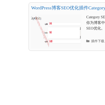
目
录
WordPress博客SEO优化插件Category S
Catego
你为博客中的
SEO优化。 Ca
分
插件下载
类
目
录