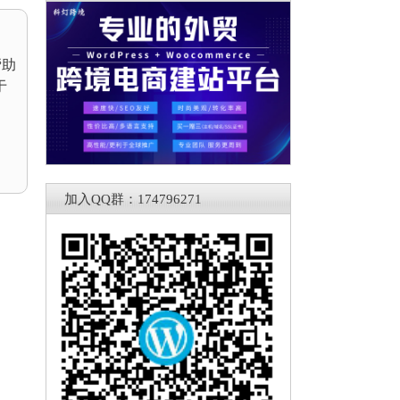
帮助
于
加入QQ群：174796271