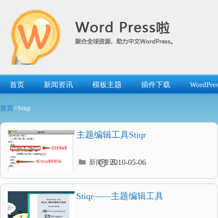
跳
转
到
内
容
首页
新闻资讯
模板主题
插件下载
WordP
首页
>Stiqr
主题编辑工具Stiqr
分
2010-05-06
新闻资讯
类
目
录
Stiqr——主题编辑工具