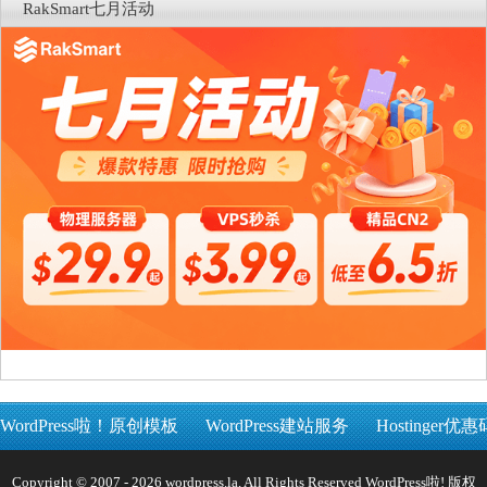
RakSmart七月活动
WordPress啦！原创模板
WordPress建站服务
Hostinger优惠
Copyright © 2007 - 2026 wordpress.la, All Rights Reserved WordPress啦! 版权