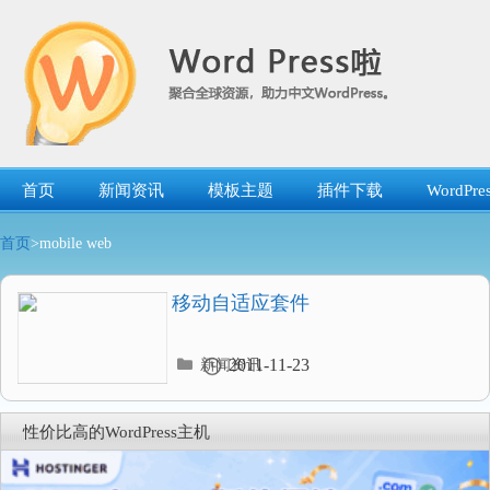
跳
转
到
内
容
首页
新闻资讯
模板主题
插件下载
WordP
首页
>mobile web
移动自适应套件
分
2011-11-23
新闻资讯
类
目
录
性价比高的WordPress主机