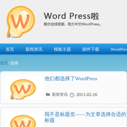
跳
转
到
内
容
首页
新闻资讯
模板主题
插件下载
WordP
首页
>选择
他们都选择了WordPress
分
2011-02-16
新闻资讯
类
目
录
我不是标题党——为文章选择合适的
标题