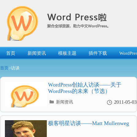
跳
转
到
内
容
首页
新闻资讯
模板主题
插件下载
WordP
首页
>访谈
WordPress创始人访谈——关于
WordPress的未来（节选）
分
2011-05-03
新闻资讯
类
目
录
极客明星访谈——Matt Mullenweg