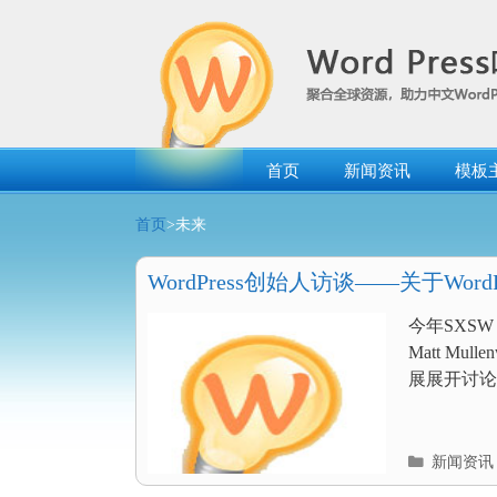
跳
转
到
内
容
首页
新闻资讯
模板
首页
>未来
WordPress创始人访谈——关于Wor
今年SXSW（
Matt Mu
展展开讨论，
分
新闻资讯
类