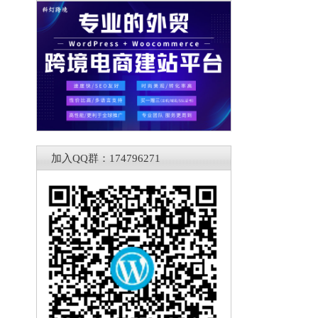
加入QQ群：174796271