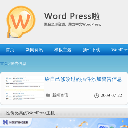
跳
转
到
内
容
首页
新闻资讯
模板主题
插件下载
WordP
首页
>警告信息
给自己修改过的插件添加警告信息
分
2009-07-22
新闻资讯
类
目
录
性价比高的WordPress主机