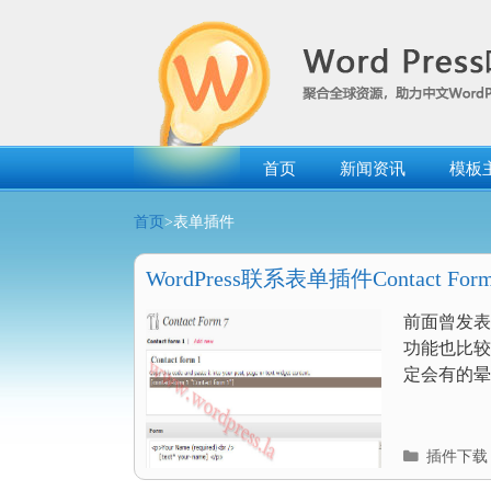
跳
转
到
内
容
首页
新闻资讯
模板
首页
>表单插件
WordPress联系表单插件Contact Form
前面曾发表过
功能也比较
定会有的晕的
分
插件下载
类