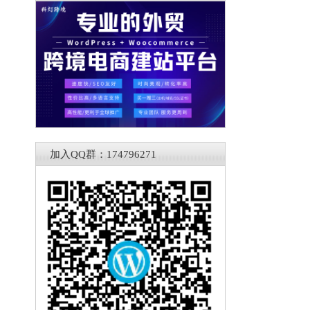
加入QQ群：174796271