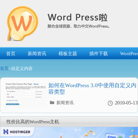
跳
转
到
内
容
首页
新闻资讯
模板主题
插件下载
WordP
首页
>自定义内容
如何在WordPress 3.0中使用自定义内
容类型
分
2010-05-13
新闻资讯
类
目
录
性价比高的WordPress主机