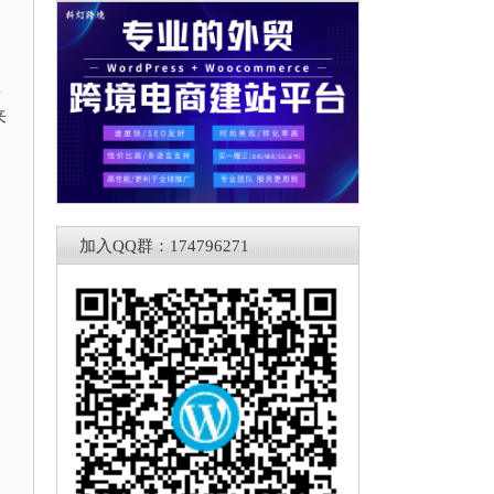
类
来
加入QQ群：174796271