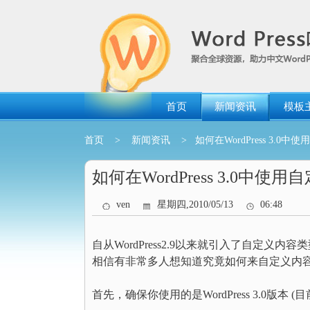
跳
转
到
内
容
首页
新闻资讯
模板
首页
>
新闻资讯
> 如何在WordPress 3.0
如何在WordPress 3.0中使
ven
星期四,2010/05/13
06:48
自从WordPress2.9以来就引入了自定义内容
相信有非常多人想知道究竟如何来自定义内
首先，确保你使用的是WordPress 3.0版本 (目