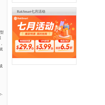
RakSmart七月活动
类型
展
的，
就
成
e-