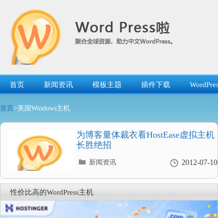
跳
转
到
内
容
首页
新闻资讯
模板主题
插件下载
WordP
首页
>美国Windows主机
为博客量体裁衣看HostEase虚拟主机
长胜绝招
分
2012-07-10
新闻资讯
类
目
录
性价比高的WordPress主机