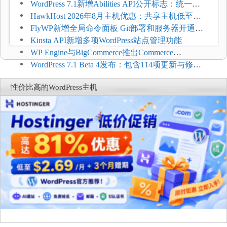
加方法
WordPress 7.1新增Abilities API公开标志：统一支
持REST API、MCP与AI代理
HawkHost 2026年8月主机优惠：共享主机低至
$2.61/月，高性能主机同步折扣
FlyWP新增全局命令面板 Git部署和服务器开通更
方便
Kinsta API新增多项WordPress站点管理功能
WP Engine与BigCommerce推出Commerce
Connect：WordPress商店可保留前台体验并扩展电
WordPress 7.1 Beta 4发布：包含114项更新与修
商能力
复，仅建议在测试环境体验
性价比高的WordPress主机