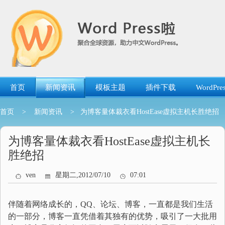
跳
转
到
内
容
首页
新闻资讯
模板主题
插件下载
WordP
首页
>
新闻资讯
> 为博客量体裁衣看HostEase虚拟主机长胜绝招
为博客量体裁衣看HostEase虚拟主机长
胜绝招
ven
星期二,2012/07/10
07:01
伴随着网络成长的，QQ、论坛、博客，一直都是我们生活
的一部分，博客一直凭借着其独有的优势，吸引了一大批用