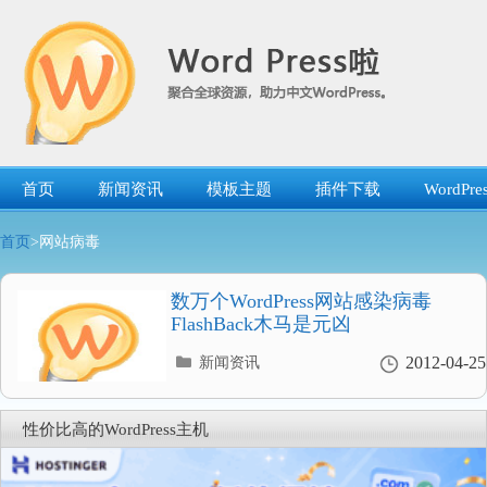
跳
转
到
内
容
首页
新闻资讯
模板主题
插件下载
WordP
首页
>网站病毒
数万个WordPress网站感染病毒
FlashBack木马是元凶
分
2012-04-25
新闻资讯
类
目
录
性价比高的WordPress主机