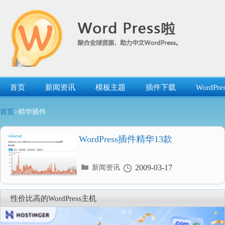
跳
转
到
内
容
首页
新闻资讯
模板主题
插件下载
WordP
首页
>精华插件
WordPress插件精华13款
分
2009-03-17
新闻资讯
类
目
录
性价比高的WordPress主机