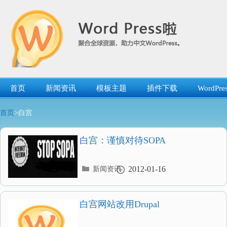
跳
转
到
内
容
首页
新闻资讯
模板主题
插件下载
WordP
首页
>白宫
白宫：谨慎对待SOPA
分
2012-01-16
新闻资讯
类
目
录
白宫网站改用Drupal