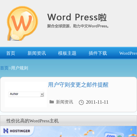
跳
转
到
内
容
首页
新闻资讯
模板主题
插件下载
WordP
首页
>用户规则
用户守则变更之邮件提醒
分
2011-11-11
新闻资讯
类
目
录
性价比高的WordPress主机