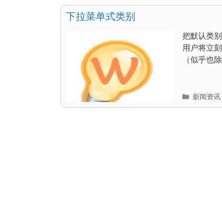
目
录
下拉菜单式类别
把默认类别
用户将立刻
（似乎也除了
分
新闻资讯
类
目
录