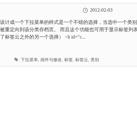
2012-02-03
设计成一个下拉菜单的样式是一个不错的选择，当选中一个类别
被重定向到该分类存档页。 而且这个功能也可用于显示标签列
标签云之外的另一个选择） <li id="c...
标
下拉菜单
,
插件与修改
,
标签
,
标签云
,
类别
签