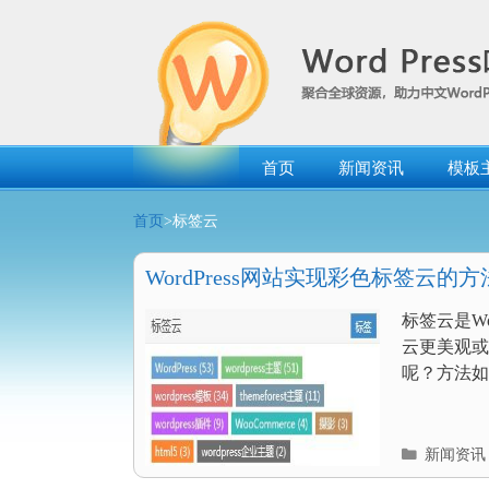
跳
转
到
内
容
首页
新闻资讯
模板
首页
>标签云
WordPress网站实现彩色标签云的
标签云是W
云更美观或
呢？方法如下
分
新闻资讯
类