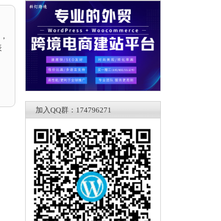
，
表
加入QQ群：174796271