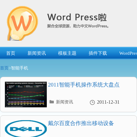
跳
转
到
内
容
首页
新闻资讯
模板主题
插件下载
WordP
首页
>智能手机
2011智能手机操作系统大盘点
分
2011-12-31
新闻资讯
类
目
录
戴尔百度合作推出移动设备