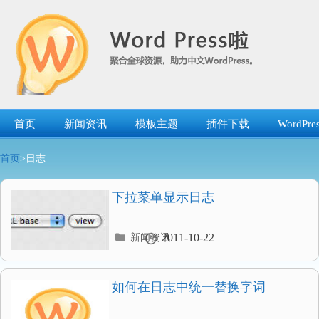
跳
转
到
内
容
首页
新闻资讯
模板主题
插件下载
WordP
首页
>日志
下拉菜单显示日志
分
2011-10-22
新闻资讯
类
目
录
如何在日志中统一替换字词