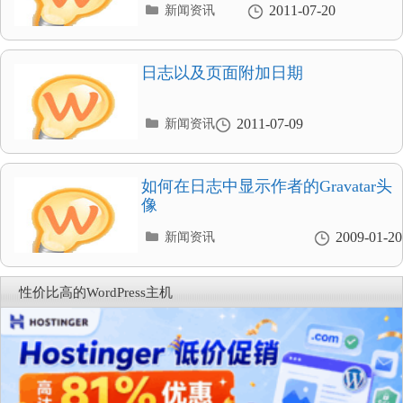
分
2011-07-20
新闻资讯
类
目
录
日志以及页面附加日期
分
2011-07-09
新闻资讯
类
目
录
如何在日志中显示作者的Gravatar头
像
分
2009-01-20
新闻资讯
类
目
录
性价比高的WordPress主机