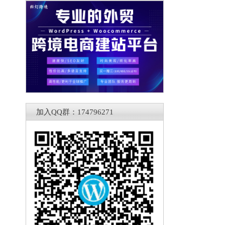
加入QQ群：174796271