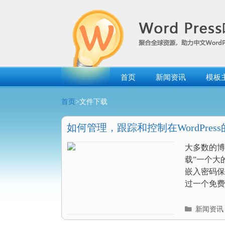
跳
转
到
内
容
首页
新闻资讯
模板
首页
>文件下载
如何管理，跟踪和控制在WordPres
大多数的博
载”一个大
嵌入密码保
过一个免费的
分
新闻资讯
类