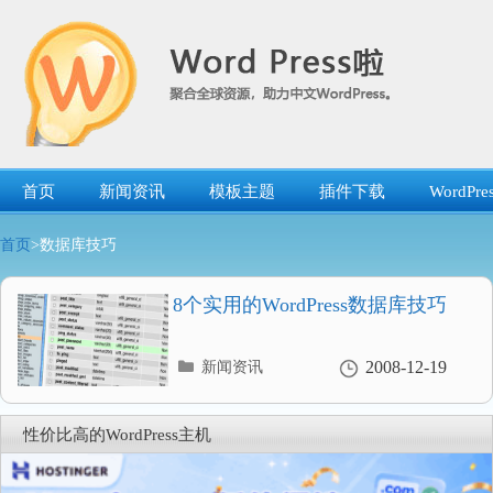
跳
转
到
内
容
首页
新闻资讯
模板主题
插件下载
WordP
首页
>数据库技巧
8个实用的WordPress数据库技巧
分
2008-12-19
新闻资讯
类
目
录
性价比高的WordPress主机