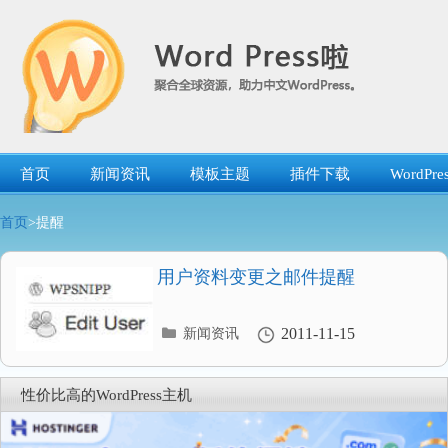
跳
转
到
内
容
首页
新闻资讯
模板主题
插件下载
WordP
首页
>提醒
用户资料变更之邮件提醒
分
2011-11-15
新闻资讯
类
目
录
性价比高的WordPress主机