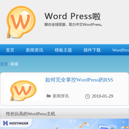
跳
转
到
内
容
首页
新闻资讯
模板主题
插件下载
WordP
首页
>掌握
如何完全掌控WordPress的RSS
分
2010-01-29
新闻资讯
类
目
录
性价比高的WordPress主机