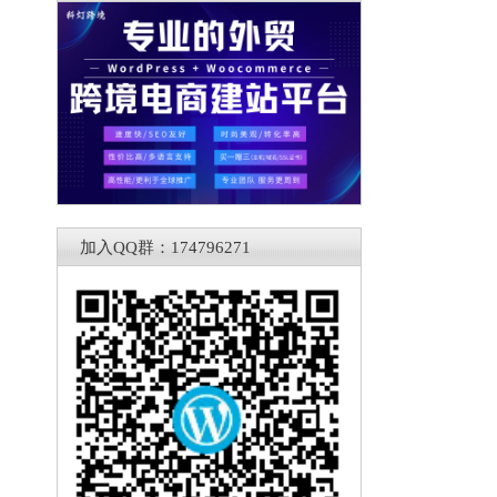
加入QQ群：174796271