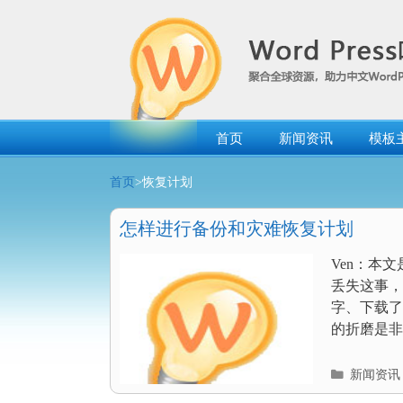
跳
转
到
内
容
首页
新闻资讯
模板
首页
>恢复计划
怎样进行备份和灾难恢复计划
Ven：本文
丢失这事，
字、下载了
的折磨是非常
分
新闻资讯
类