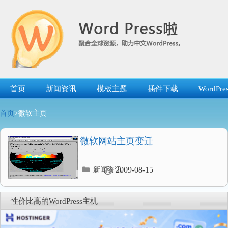
跳
转
到
内
容
首页
新闻资讯
模板主题
插件下载
WordP
首页
>微软主页
微软网站主页变迁
分
2009-08-15
新闻资讯
类
目
录
性价比高的WordPress主机