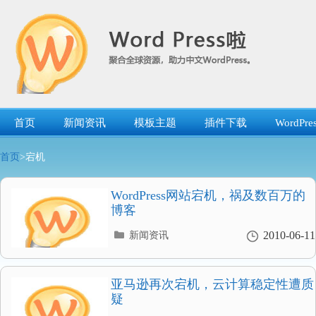
跳
转
到
内
容
首页
新闻资讯
模板主题
插件下载
WordP
首页
>宕机
WordPress网站宕机，祸及数百万的
博客
分
2010-06-11
新闻资讯
类
目
录
亚马逊再次宕机，云计算稳定性遭质
疑