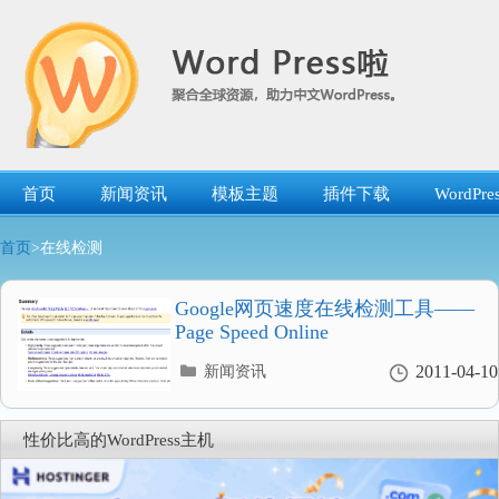
跳
转
到
内
容
首页
新闻资讯
模板主题
插件下载
WordP
首页
>在线检测
Google网页速度在线检测工具——
Page Speed Online
分
2011-04-10
新闻资讯
类
目
录
性价比高的WordPress主机