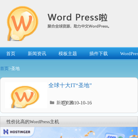
跳
转
到
内
容
首页
新闻资讯
模板主题
插件下载
WordP
首页
>圣地
全球十大IT“圣地”
分
2010-10-16
新闻资讯
类
目
录
性价比高的WordPress主机