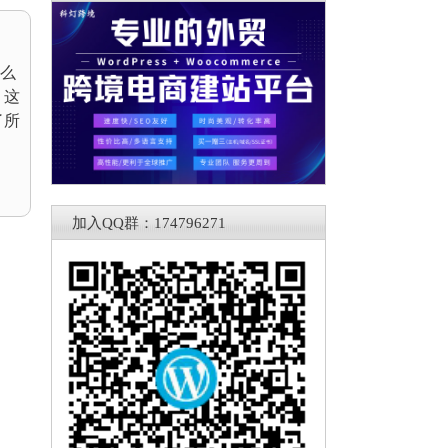
什么
？这
了所
加入QQ群：174796271