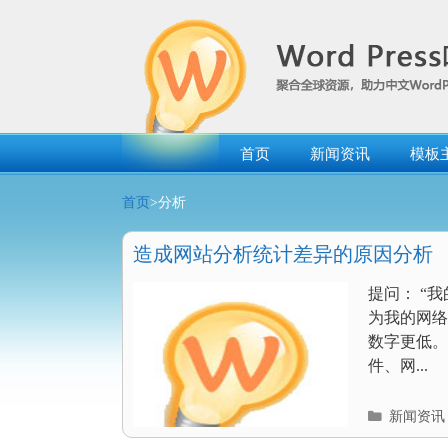
跳
转
到
内
容
首页
新闻资讯
模板
首页
>分析
造成网站分析统计差异的原因分析
提问： “
为我的网络统
数字更低。
件、网...
分
新闻资讯
类