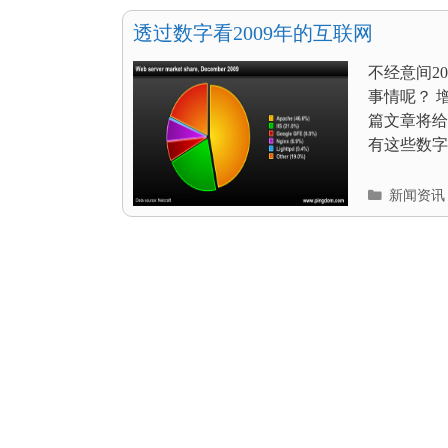
目
录
透过数字看2009年的互联网
不经意间2
事情呢？ 
篇文章将给
有这些数字来
分
新闻资讯
类
目
录