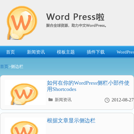
跳
转
到
内
容
首页
新闻资讯
模板主题
插件下载
WordP
首页
>侧边栏
如何在你的WordPress侧栏小部件使
用Shortcodes
分
2012-08-27
新闻资讯
类
目
录
根据文章显示侧边栏