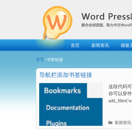
跳
转
到
内
容
首页
新闻资讯
模板
首页
>书签链接
导航栏添加书签链接
这段代码可
你可以穿件纯
add_filter('
分
新闻资讯
类