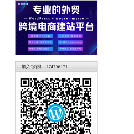
加入QQ群：174796271