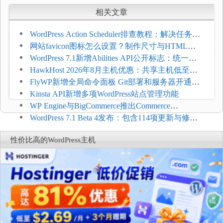
相关文章
WordPress Action Scheduler排查教程：解决任务积
压和订单延迟
网站favicon图标怎么设置？制作尺寸与HTML添
加方法
WordPress 7.1新增Abilities API公开标志：统一支
持REST API、MCP与AI代理
HawkHost 2026年8月主机优惠：共享主机低至
$2.61/月，高性能主机同步折扣
FlyWP新增全局命令面板 Git部署和服务器开通更
方便
Kinsta API新增多项WordPress站点管理功能
WP Engine与BigCommerce推出Commerce
Connect：WordPress商店可保留前台体验并扩展电
WordPress 7.1 Beta 4发布：包含114项更新与修
商能力
复，仅建议在测试环境体验
性价比高的WordPress主机