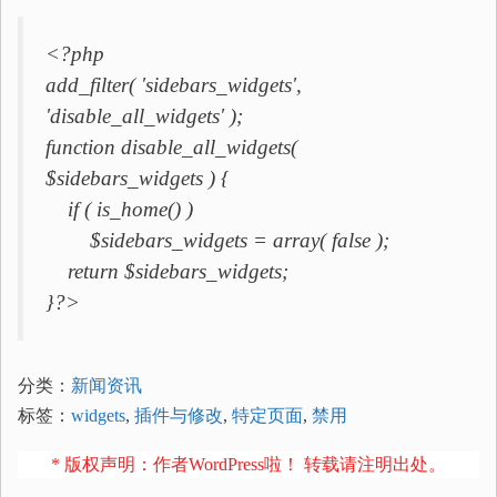
<?php
add_filter( 'sidebars_widgets',
'disable_all_widgets' );
function disable_all_widgets(
$sidebars_widgets ) {
if ( is_home() )
$sidebars_widgets = array( false );
return $sidebars_widgets;
}?>
分类：
新闻资讯
标签：
widgets
,
插件与修改
,
特定页面
,
禁用
* 版权声明：作者WordPress啦！ 转载请注明出处。