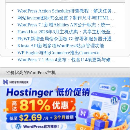
WordPress Action Scheduler排查教程：解决任务积
压和订单延迟
网站favicon图标怎么设置？制作尺寸与HTML添
加方法
WordPress 7.1新增Abilities API公开标志：统一支
持REST API、MCP与AI代理
HawkHost 2026年8月主机优惠：共享主机低至
$2.61/月，高性能主机同步折扣
FlyWP新增全局命令面板 Git部署和服务器开通更
方便
Kinsta API新增多项WordPress站点管理功能
WP Engine与BigCommerce推出Commerce
Connect：WordPress商店可保留前台体验并扩展电
WordPress 7.1 Beta 4发布：包含114项更新与修
商能力
复，仅建议在测试环境体验
性价比高的WordPress主机