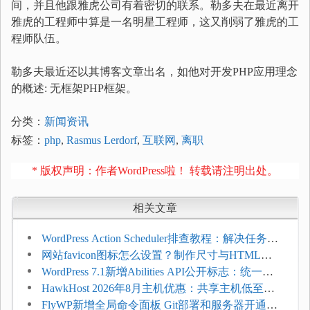
间，并且他跟雅虎公司有着密切的联系。勒多夫在最近离开
雅虎的工程师中算是一名明星工程师，这又削弱了雅虎的工
程师队伍。
勒多夫最近还以其博客文章出名，如他对开发PHP应用理念
的概述: 无框架PHP框架。
分类：
新闻资讯
标签：
php
,
Rasmus Lerdorf
,
互联网
,
离职
* 版权声明：作者WordPress啦！ 转载请注明出处。
相关文章
WordPress Action Scheduler排查教程：解决任务积
压和订单延迟
网站favicon图标怎么设置？制作尺寸与HTML添
加方法
WordPress 7.1新增Abilities API公开标志：统一支
持REST API、MCP与AI代理
HawkHost 2026年8月主机优惠：共享主机低至
$2.61/月，高性能主机同步折扣
FlyWP新增全局命令面板 Git部署和服务器开通更