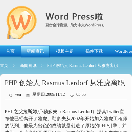
跳
转
到
内
容
首页
新闻资讯
模板主题
插件下载
WordP
首页
>
新闻资讯
> PHP 创始人 Rasmus Lerdorf 从雅虎离职
PHP 创始人 Rasmus Lerdorf 从雅虎离职
ven
星期四,2009/11/12
03:55
PHP之父拉斯姆斯·勒多夫（Rasmus Lerdorf）据其Twitter宣
布他已经离开了雅虎。勒多夫从2002年开始加入雅虎工程师
的队列。他最为出色的成绩就是创造了原始的PHP引擎，并