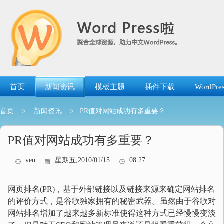
跳
转
到
内
容
首页
新闻资讯
模板主题
插件下载
WordP
首页
>
新闻资讯
> PR值对网站成功有多重要？
PR值对网站成功有多重要？
ven
星期五,2010/01/15
08:27
网页排名(PR)，基于外部链接以及链接来源来确定网站排名
的评价方式，是谷歌独家拥有的秘密武器。虽然由于谷歌对
网站排名增加了越来越多新标准使得这种方式已经慢慢变淡