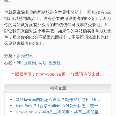
也就是说除非你的网站想进入世界排名前十，否则PR有6或
7就可以感到高兴了。没有必要去追逐更高的PR值了，因为
你的网站就算没有那么高的PR值仍然可以非常受欢迎。所
以让我们来面对这个事实吧，如果你的网站确实非常成功出
色，那么你的PR会不断因此而提升，不要再想依靠其他什
么途径来提升PR值了。
分类：
新闻资讯
标签：
PR
,
互联网
,
网站
,
重要性
* 版权声明：作者WordPress啦！ 转载请注明出处。
相关文章
网站favicon图标怎么设置？制作尺寸与HTML添
加方法
WordPress 7.1新增Abilities API公开标志：统一支
持REST API、MCP与AI代理
HawkHost 2026年8月主机优惠：共享主机低至