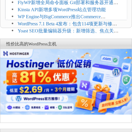
$2.61/月，高性能主机同步折扣
FlyWP新增全局命令面板 Git部署和服务器开通更
方便
Kinsta API新增多项WordPress站点管理功能
WP Engine与BigCommerce推出Commerce
Connect：WordPress商店可保留前台体验并扩展电
WordPress 7.1 Beta 4发布：包含114项更新与修
商能力
复，仅建议在测试环境体验
Yoast SEO批量编辑器升级：新增筛选、焦点关键
词与AI元数据草稿
性价比高的WordPress主机