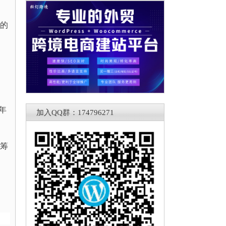
你的
、
年
加入QQ群：174796271
的筹