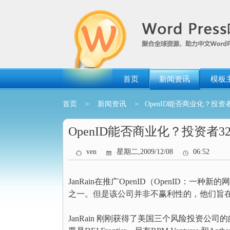
跳
转
到
内
容
首页
新闻资讯
模板
首页
>
新闻资讯
> OpenID能否商业化？投资者3
OpenID能否商业化？投资者32
ven
星期二,2009/12/08
06:52
JanRain在推广OpenID（OpenID：
之一。但是该公司并非不赢利性的，他们旨
JanRain 刚刚获得了美国三个风险投资公