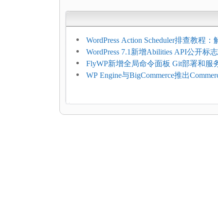
WordPress Action Scheduler排查
压和订单延迟
WordPress 7.1新增Abilities API公
持REST API、MCP与AI代理
FlyWP新增全局命令面板 Git部署和
方便
WP Engine与BigCommerce推出Commer
Connect：WordPress商店可保留前
商能力