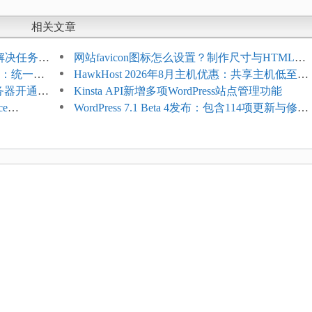
相关文章
教程：解决任务积
网站favicon图标怎么设置？制作尺寸与HTML添
开标志：统一支
加方法
HawkHost 2026年8月主机优惠：共享主机低至
服务器开通更
$2.61/月，高性能主机同步折扣
Kinsta API新增多项WordPress站点管理功能
ce
WordPress 7.1 Beta 4发布：包含114项更新与修
台体验并扩展电
复，仅建议在测试环境体验