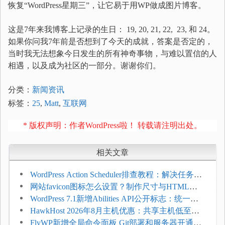
恢复“WordPress星期三”，让它易于用WP做成图片博客。
这是7年来我博客上记录的生日： 19, 20, 21, 22, 23, 和 24。
如果你问我7年前是否想到了今天的成就，答案是否定的，
当时我无法想象今日发生的所有神奇事物，与难以置信的人
相遇，以及成为社区的一部分。谢谢你们。
分类：
新闻资讯
标签：
25
,
Matt
,
互联网
* 版权声明：作者WordPress啦！ 转载请注明出处。
相关文章
WordPress Action Scheduler排查教程：解决任务积
压和订单延迟
网站favicon图标怎么设置？制作尺寸与HTML添
加方法
WordPress 7.1新增Abilities API公开标志：统一支
持REST API、MCP与AI代理
HawkHost 2026年8月主机优惠：共享主机低至
$2.61/月，高性能主机同步折扣
FlyWP新增全局命令面板 Git部署和服务器开通更