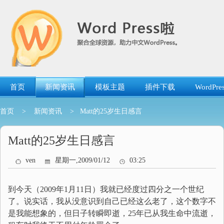
跳
转
到
内
容
首页
新闻资讯
模板主题
插件下载
WordP
首页
>
新闻资讯
> Matt的25岁生日感言
Matt的25岁生日感言
ven
星期一,2009/01/12
03:25
到今天（2009年1月11日）我就已经度过四分之一个世纪
了。说实话，我从没意识到自己已经这么老了，这个数字不
是我能想象的，但日子转瞬即逝，25年已从我生命中流逝，