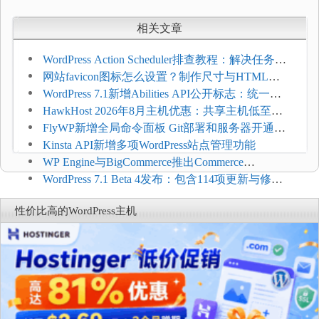
相关文章
WordPress Action Scheduler排查教程：解决任务积
压和订单延迟
网站favicon图标怎么设置？制作尺寸与HTML添
加方法
WordPress 7.1新增Abilities API公开标志：统一支
持REST API、MCP与AI代理
HawkHost 2026年8月主机优惠：共享主机低至
$2.61/月，高性能主机同步折扣
FlyWP新增全局命令面板 Git部署和服务器开通更
方便
Kinsta API新增多项WordPress站点管理功能
WP Engine与BigCommerce推出Commerce
Connect：WordPress商店可保留前台体验并扩展电
WordPress 7.1 Beta 4发布：包含114项更新与修
商能力
复，仅建议在测试环境体验
性价比高的WordPress主机