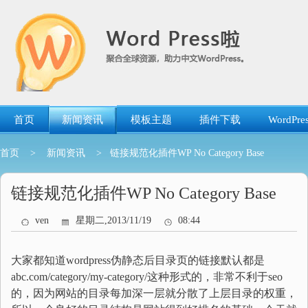
跳
转
到
内
容
首页
新闻资讯
模板主题
插件下载
WordP
首页
>
新闻资讯
> 链接规范化插件WP No Category Base
链接规范化插件WP No Category Base
ven
星期二,2013/11/19
08:44
大家都知道wordpress伪静态后目录页的链接默认都是
abc.com/category/my-category/这种形式的，非常不利于seo
的，因为网站的目录每加深一层就分散了上层目录的权重，