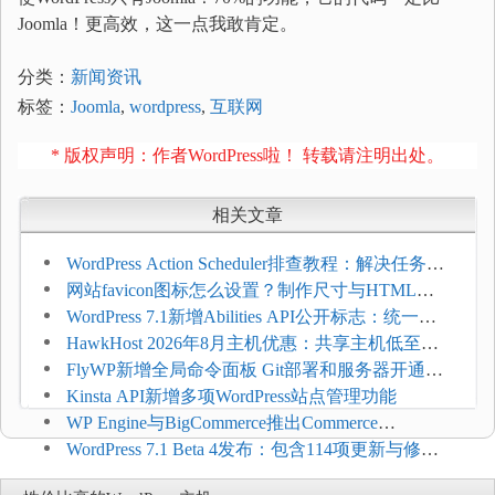
Joomla！更高效，这一点我敢肯定。
分类：
新闻资讯
标签：
Joomla
,
wordpress
,
互联网
* 版权声明：作者WordPress啦！ 转载请注明出处。
相关文章
WordPress Action Scheduler排查教程：解决任务积
压和订单延迟
网站favicon图标怎么设置？制作尺寸与HTML添
加方法
WordPress 7.1新增Abilities API公开标志：统一支
持REST API、MCP与AI代理
HawkHost 2026年8月主机优惠：共享主机低至
$2.61/月，高性能主机同步折扣
FlyWP新增全局命令面板 Git部署和服务器开通更
方便
Kinsta API新增多项WordPress站点管理功能
WP Engine与BigCommerce推出Commerce
Connect：WordPress商店可保留前台体验并扩展电
WordPress 7.1 Beta 4发布：包含114项更新与修
商能力
复，仅建议在测试环境体验