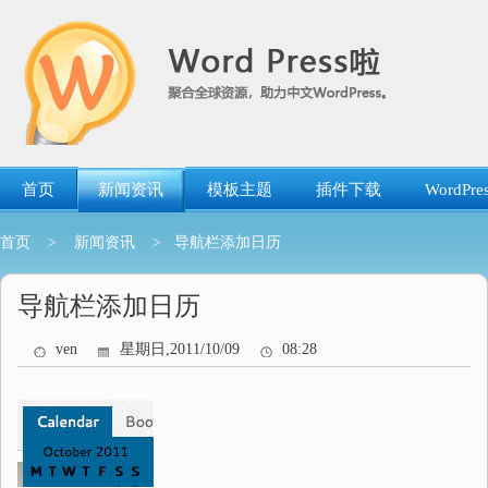
跳
转
到
内
容
首页
新闻资讯
模板主题
插件下载
WordP
首页
>
新闻资讯
> 导航栏添加日历
导航栏添加日历
ven
星期日,2011/10/09
08:28