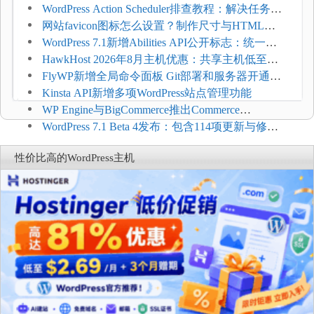
WordPress Action Scheduler排查教程：解决任务积
压和订单延迟
网站favicon图标怎么设置？制作尺寸与HTML添
加方法
WordPress 7.1新增Abilities API公开标志：统一支
持REST API、MCP与AI代理
HawkHost 2026年8月主机优惠：共享主机低至
$2.61/月，高性能主机同步折扣
FlyWP新增全局命令面板 Git部署和服务器开通更
方便
Kinsta API新增多项WordPress站点管理功能
WP Engine与BigCommerce推出Commerce
Connect：WordPress商店可保留前台体验并扩展电
WordPress 7.1 Beta 4发布：包含114项更新与修
商能力
复，仅建议在测试环境体验
性价比高的WordPress主机