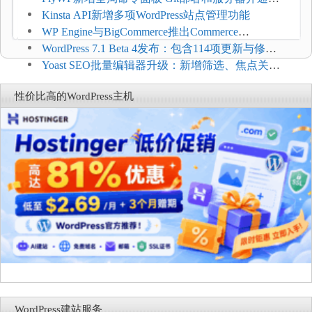
方便
Kinsta API新增多项WordPress站点管理功能
WP Engine与BigCommerce推出Commerce
Connect：WordPress商店可保留前台体验并扩展电
WordPress 7.1 Beta 4发布：包含114项更新与修
商能力
复，仅建议在测试环境体验
Yoast SEO批量编辑器升级：新增筛选、焦点关键
词与AI元数据草稿
性价比高的WordPress主机
WordPress建站服务