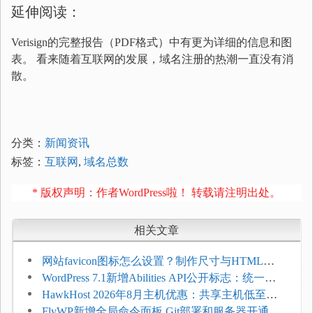
延伸阅读：
Verisign的完整报告（PDF格式）中有更为详细的信息和图
表。 看来随着互联网的发展，域名注册的热潮一直没有消
散。
分类：
新闻资讯
标签：
互联网
,
域名总数
* 版权声明：作者WordPress啦！ 转载请注明出处。
相关文章
网站favicon图标怎么设置？制作尺寸与HTML添
加方法
WordPress 7.1新增Abilities API公开标志：统一支
持REST API、MCP与AI代理
HawkHost 2026年8月主机优惠：共享主机低至
$2.61/月，高性能主机同步折扣
FlyWP新增全局命令面板 Git部署和服务器开通更