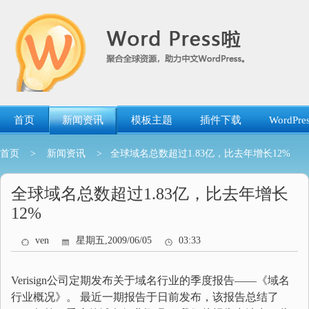
跳
转
到
内
容
首页
新闻资讯
模板主题
插件下载
WordP
首页
>
新闻资讯
> 全球域名总数超过1.83亿，比去年增长12%
全球域名总数超过1.83亿，比去年增长
12%
ven
星期五,2009/06/05
03:33
Verisign公司定期发布关于域名行业的季度报告——《域名
行业概况》。 最近一期报告于日前发布，该报告总结了